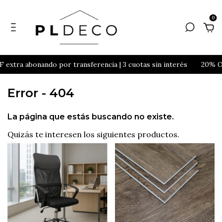
0
extra abonando por transferencia | 3 cuotas sin interés
20% OFF
Error - 404
La página que estás buscando no existe.
Quizás te interesen los siguientes productos.