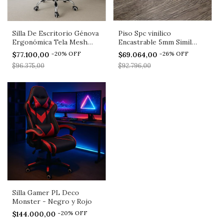
Silla De Escritorio Génova
Piso Spc vinilico
Ergonómica Tela Mesh
Encastrable 5mm Simil
Negra Pldeco
Madera - Roble Imperial
-
20
%
OFF
-
26
%
OFF
$77.100,00
$69.064,00
$96.375,00
$92.796,00
Silla Gamer PL Deco
Monster - Negro y Rojo
-
20
%
OFF
$144.000,00