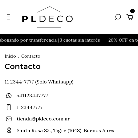
0
bonando por transferencia | 3 cuotas sin interés
20% OFF en tod
Inicio
.
Contacto
Contacto
11 2344-7777 (Solo Whatsapp)
541123447777
1123447777
tienda@pldeco.com.ar
Santa Rosa 83., Tigre (1648). Buenos Aires