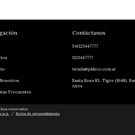
gación
Contáctanos
541123447777
ctos
1123447777
cto
tienda@pldeco.com.ar
 Nosotros
Santa Rosa 83., Tigre (1648). B
Aires
tas Frecuentes
chos reservados.
á acá.
/
Botón de arrepentimiento