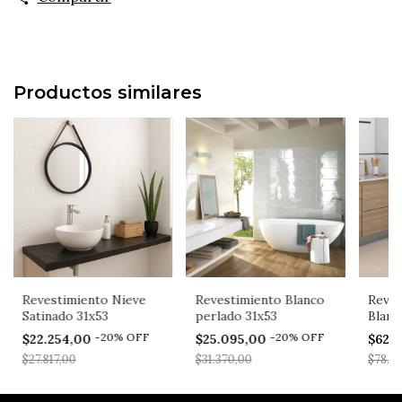
Productos similares
Revestimiento Nieve
Revestimiento Blanco
Reves
Satinado 31x53
perlado 31x53
Blanc
-
20
%
OFF
-
20
%
OFF
$22.254,00
$25.095,00
$62.
$27.817,00
$31.370,00
$78.6