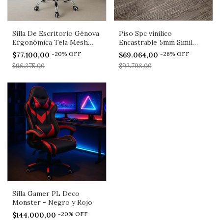
Silla De Escritorio Génova
Piso Spc vinilico
Ergonómica Tela Mesh
Encastrable 5mm Simil
Negra Pldeco
Madera - Roble Imperial
-
20
%
OFF
-
26
%
OFF
$77.100,00
$69.064,00
$96.375,00
$92.796,00
Silla Gamer PL Deco
Monster - Negro y Rojo
-
20
%
OFF
$144.000,00