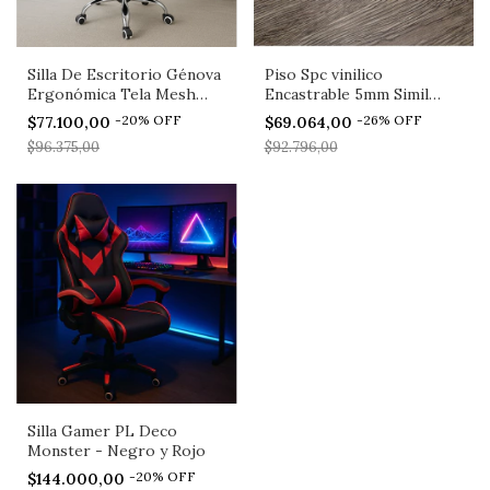
Silla De Escritorio Génova
Piso Spc vinilico
Ergonómica Tela Mesh
Encastrable 5mm Simil
Negra Pldeco
Madera - Roble Imperial
-
20
%
OFF
-
26
%
OFF
$77.100,00
$69.064,00
$96.375,00
$92.796,00
Silla Gamer PL Deco
Monster - Negro y Rojo
-
20
%
OFF
$144.000,00