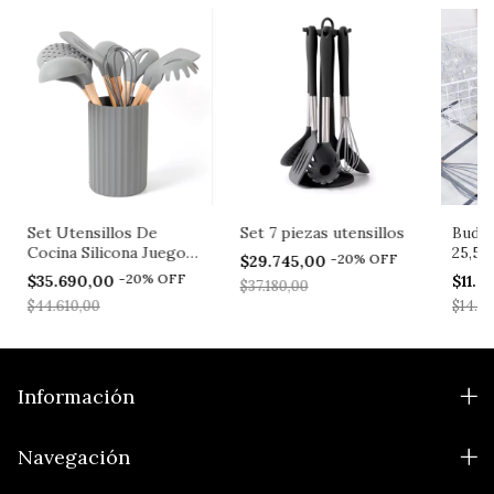
Set Utensillos De
Set 7 piezas utensillos
Budin
Cocina Silicona Juego
25,5x
-
20
%
OFF
$29.745,00
x9 Carol
-
20
%
OFF
$35.690,00
$11.7
$37.180,00
$44.610,00
$14.7
Información
Navegación