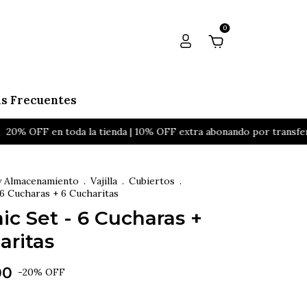
0
s Frecuentes
% OFF en toda la tienda | 10% OFF extra abonando por transferenci
y Almacenamiento
.
Vajilla
.
Cubiertos
.
6 Cucharas + 6 Cucharitas
c Set - 6 Cucharas +
aritas
00
-
20
%
OFF