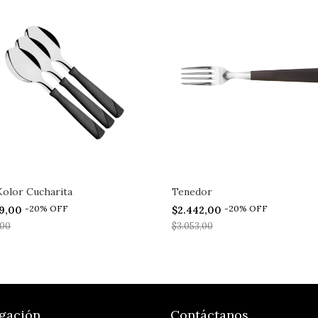
olor Cucharita
Tenedor
-
20
%
OFF
-
20
%
OFF
09,00
$2.442,00
,00
$3.053,00
gación
Contáctanos