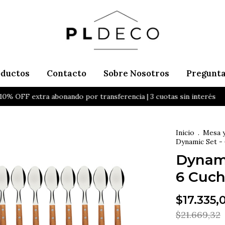
oductos
Contacto
Sobre Nosotros
Pregunta
 OFF extra abonando por transferencia | 3 cuotas sin interés
20
Inicio
.
Mesa 
Dynamic Set - 
Dynami
6 Cuch
$17.335,
$21.669,32