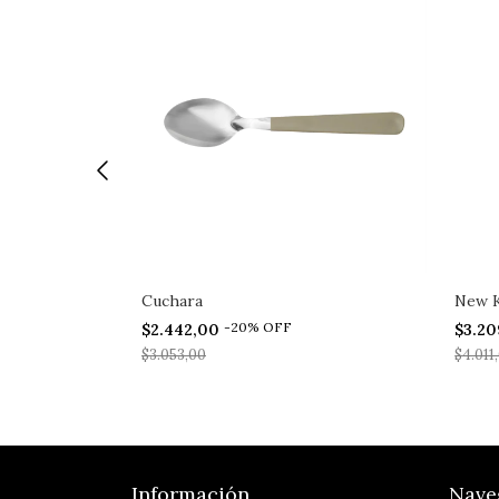
Cuchara
New K
-
20
%
OFF
$2.442,00
$3.2
$3.053,00
$4.011
Información
Nave