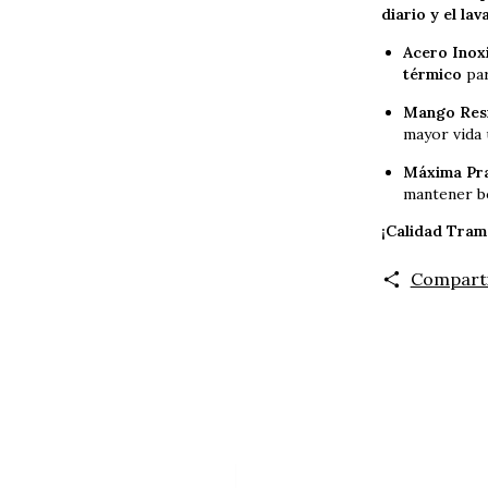
diario y el lava
Acero Inox
térmico
par
Mango Resi
mayor vida ú
Máxima Pra
mantener b
¡Calidad Tram
Compart