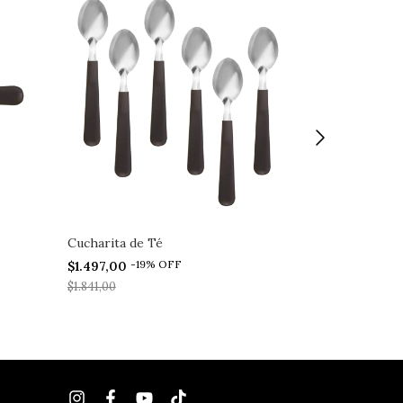
Cucharita de Té
Utensilios de
x2
-
19
%
OFF
$1.497,00
-
2
$12.051,00
$1.841,00
$15.064,00