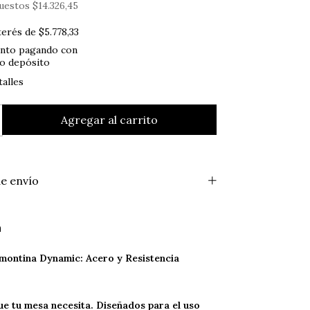
puestos
$14.326,45
nterés de
$5.778,33
ento
pagando con
 o depósito
alles
e envío
n
montina Dynamic: Acero y Resistencia
ue tu mesa necesita. Diseñados para el uso