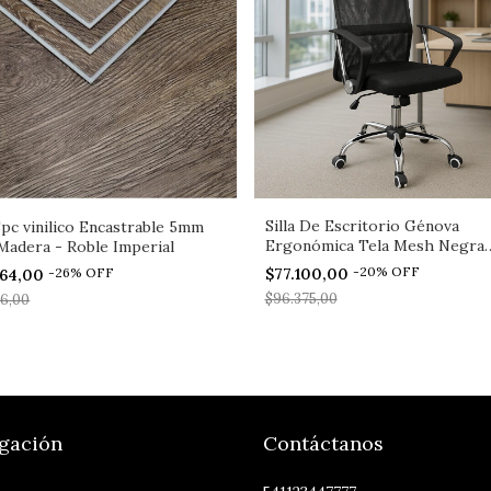
Silla De Escritorio Génova
Spc vinilico Encastrable 5mm
Ergonómica Tela Mesh Negra
 Madera - Roble Imperial
Pldeco
-
20
%
OFF
-
26
%
OFF
$77.100,00
064,00
$96.375,00
96,00
gación
Contáctanos