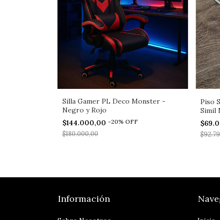
Silla Gamer PL Deco Monster -
Piso 
Negro y Rojo
Simil
-
20
%
OFF
$144.000,00
$69.
$180.000,00
$92.7
Información
Nave