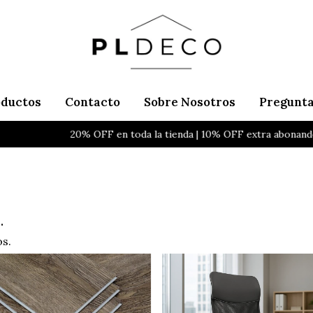
oductos
Contacto
Sobre Nosotros
Pregunta
20% OFF en toda la tienda | 10% OFF extra abonando po
.
os.