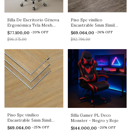
Silla De Escritorio Génova
Piso Spc vinilico
Ergonómica Tela Mesh
Encastrable 5mm Simil
Negra Pldeco
Madera - Roble Imperial
-
20
%
OFF
-
26
%
OFF
$77.100,00
$69.064,00
$96.375,00
$92.796,00
Piso Spc vinilico
Silla Gamer PL Deco
Encastrable 5mm Simil
Monster - Negro y Rojo
Madera - Cerezo
-
25
%
OFF
-
20
%
OFF
$69.064,00
$144.000,00