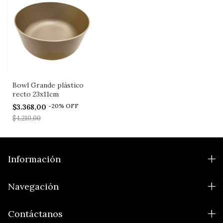
Bowl Grande plástico
recto 23x11cm
-
20
%
OFF
$3.368,00
$4.210,00
Información
Navegación
Contáctanos